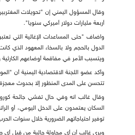
وقال المسؤول اليمني إن "تحويلات المغتربين
أربعة مليارات دولار أميركي سنويا".
واضاف "حتى المساعدات الإغاثية التي تعتبره
الدول بالحجم ولا بالسخاء المعهود الذي كان
ويتسبب الأمر في مفاقمة أوضاعهم الكارثية وي
وأكد عضو اللجنة الاقتصادية اليمنية أن "المو
تتحسن على المدى المنظور إلا بحدوث معجزة
وقال غالب انه وفي حال تفشي جائحة كورونا 
السكان يعتمدون على الدخل اليومي، أو ال
توفير احتياجاتهم الضرورية خلال سنوات الحرب
ويرى غالب أن أي محاولة حالية من قبل أي 