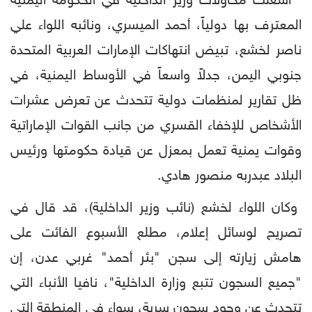
أشعلت محاولات وزير الداخلية في الحكومة اليمنية
المعترف بها دولياً، أحمد الميسري، ونائبه اللواء علي
ناصر لخشع، تبيض انتهاكات الإمارات العربية المتحدة
جنوبي اليمن، جدلاً واسعاً في الأوساط اليمنية، في
ظل تقارير لمنظمات دولية تتحدث عن تعرض عشرات
الأشخاص للإخفاء القسري من جانب القوات الإماراتية
وقوات يمنية تعمل بمعزل عن قيادة حكومتها ورئيس
البلاد عبدربه منصور هادي.
وكان اللواء لخشع (نائب وزير الداخلية)، قد قال في
تصريح لوسائل إعلام، مطلع الأسبوع الفائت على
هامش زيارته إلى سجن "بئر أحمد" غربي عدن، إن
"جميع السجون تتبع وزارة الداخلية"، نافيا الأنباء التي
تتحدث عن وجود سجون سرية، سواء في المنطقة التي