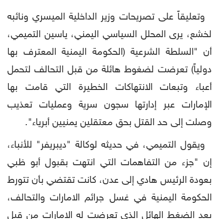
وتعليقاً على تصريحات وزير الداخلية الميسري ونائبه
لخشع، يرى المحلل السياسي اليمني، ياسين التميمي،
أن "السلطة الشرعية (الحكومة اليمنية المعترف بها
دولياً) تعرضت لضغوط هائلة من قبل التحالف لتحمل
أعباء وتبعات الانتهاكات الخطيرة التي قامت بها
الإمارات عبر إدارتها سجون سرية وعمليات تعذيب
وصلت إلى حد القتل بحق معتقلين يمنيين أبرياء".
ويقول التميمي، في حديثه لوكالة "ديبريفر" للأنباء،
إن "جزء من التفاهمات التي انتهت بقبول أبو ظبي
بعودة الرئيس هادي إلى عدن، كانت تقتضي بأن تتورط
الحكومة اليمنية في غسل جرائم الامارات والتحالف،
بعد الضغط الهائل الذي تعرضت له الامارات من قبل