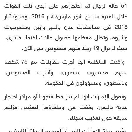
51 حالة لرجال تم احتجازهم على أيدي تلك القوات
خلال الفترة ما بين شهر مارس/ آذار 2016، ومايو/ أيار
2018 في محافظات عدن ولحج وأبيَن وحضرموت
وشبوه، وتخلل معظمها حصول حالات اختفاء قسري،
حيث لا يزال 19 رجلا منهم مفقودين حتى الآن.
وأكدت المنظمة أنها أجرت مقابلات مع 75 شخصا
بينهم محتجزون سابقون، وأقارب المفقودين،
وناشطون، ومسؤولون في الحكومة.
وتقول الإمارات إنها لم تدر قط سجونا أو مراكز احتجاز
سرية باليمن، ونفت هي وحلفاؤها اليمنيين مزاعم
سابقة حول تعذيب سجناء.
وتُعد دولة الإمارات العربية المتحدة الدولة الثانية في