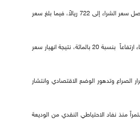
وقال مصرفيون لوكالة "ديبريفر" للأنباء ، إن سعر بيع الريال في عدن ارتفع إلى 726 للدولار الواحد، ووصل سعر الشراء إلى 722 ريالاً، فيما بلغ سعر
فيما أكد عدد من التجار أن أسعار المواد الغذائية الأساسية في أسواق محافظة عدن، شهدت صباح الثلاثاء ارتفاعاً بنسبة 20 بالمائة، نتيجة انهيار سعر
رار الصراع وتدهور الوضع الاقتصادي وانتشار
هياراً مستمراً منذ نفاد الاحتياطي النقدي من الوديعة