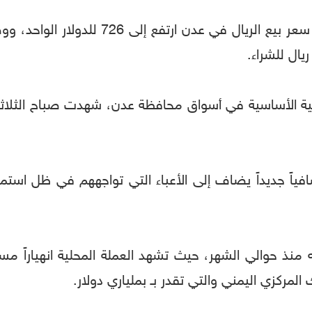
افياً جديداً يضاف إلى الأعباء التي تواجههم في ظل استم
حو 50 بالمائة من قيمته منذ حوالي الشهر، حيث تشهد العملة المحلية ان
لمركزي اليمني والتي تقدر بـ بملياري دولار.