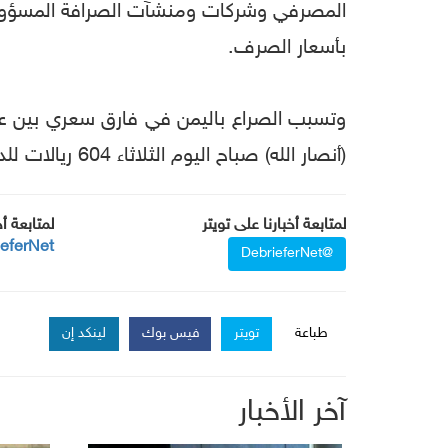
المصرفي وشركات ومنشآت الصرافة المسؤولية
بأسعار الصرف.
وتسبب الصراع باليمن في فارق سعري بين عدن
(أنصار الله) صباح اليوم الثلاثاء 604 ريالات للدولار الواحد، وسعر الشراء 602 .
لمتابعة أخبارنا على تويتر
لمتابعة أ
ieferNet
@DebrieferNet
طباعة
تويتر
فيس بوك
لينكد إن
آخر الأخبار