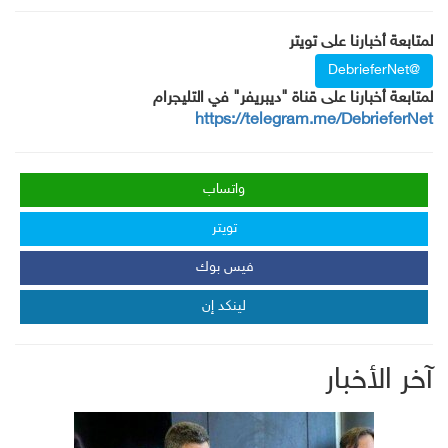
لمتابعة أخبارنا على تويتر
@DebrieferNet
لمتابعة أخبارنا على قناة "ديبريفر" في التليجرام
https://telegram.me/DebrieferNet
واتساب
تويتر
فيس بوك
لينكد إن
آخر الأخبار