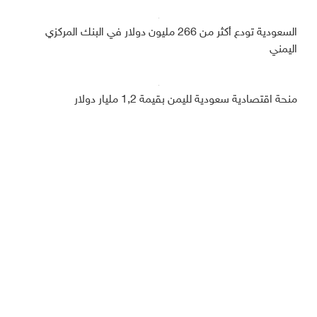
السعودية تودع أكثر من 266 مليون دولار في البنك المركزي
اليمني
منحة اقتصادية سعودية لليمن بقيمة 1,2 مليار دولار
ديبريفر
الرئيسية
رياضة
من نحن
إقتصاد
أخبار اليمن
منوعات