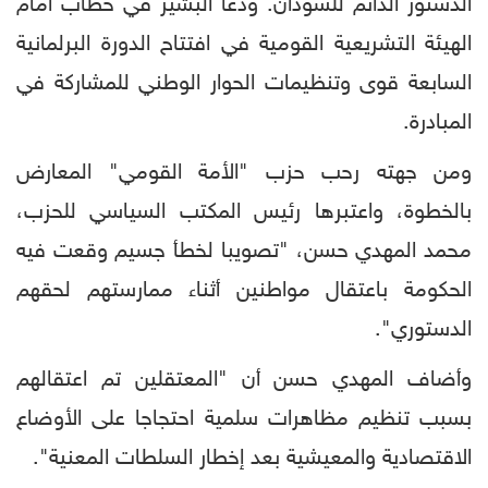
الدستور الدائم للسودان. ودعا البشير في خطاب أمام
الهيئة التشريعية القومية في افتتاح الدورة البرلمانية
السابعة قوى وتنظيمات الحوار الوطني للمشاركة في
المبادرة.
ومن جهته رحب حزب "الأمة القومي" المعارض
بالخطوة، واعتبرها رئيس المكتب السياسي للحزب،
محمد المهدي حسن، "تصويبا لخطأ جسيم وقعت فيه
الحكومة باعتقال مواطنين أثناء ممارستهم لحقهم
الدستوري".
وأضاف المهدي حسن أن "المعتقلين تم اعتقالهم
بسبب تنظيم مظاهرات سلمية احتجاجا على الأوضاع
الاقتصادية والمعيشية بعد إخطار السلطات المعنية".