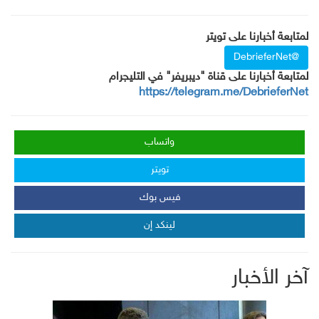
لمتابعة أخبارنا على تويتر
@DebrieferNet
لمتابعة أخبارنا على قناة "ديبريفر" في التليجرام
https://telegram.me/DebrieferNet
واتساب
تويتر
فيس بوك
لينكد إن
آخر الأخبار