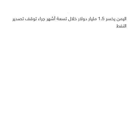
اليمن يخسر 1.5 مليار دولار خلال تسعة أشهر جراء توقف تصدير
النفط
السعودية تودع أكثر من 266 مليون دولار في البنك المركزي
اليمني
منحة اقتصادية سعودية لليمن بقيمة 1,2 مليار دولار
ديبريفر