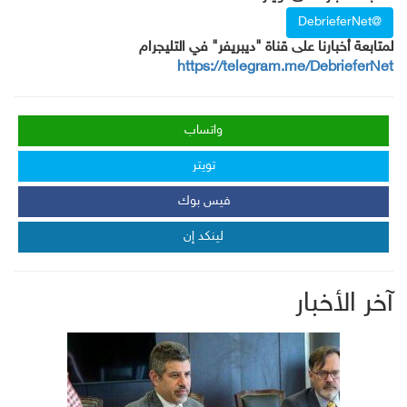
@DebrieferNet
لمتابعة أخبارنا على قناة "ديبريفر" في التليجرام
https://telegram.me/DebrieferNet
واتساب
تويتر
فيس بوك
لينكد إن
آخر الأخبار