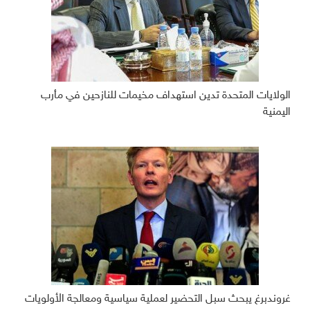
الولايات المتحدة تدين استهداف مخيمات للنازحين في مأرب
اليمنية
غروندبرغ يبحث سبل التحضير لعملية سياسية ومعالجة الأولويات