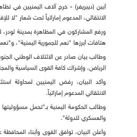
أبين (ديبريفر) - خرج آلاف اليمنيين في تظاه
الانتقالي، المدعوم إماراتياً تحت شعار "لا للإ
ورفع المشاركون في المظاهرة بمدينة لودر، ل
هتافات أبرزها "نعم للجمورية اليمنية"، و"نعم
وطالب بيان صادر عن الائتلاف الوطني الجنوب
الرياض، وإشراك كافة القوى السياسية والمجتم
وأكد البيان، رفض اليمنيين لمحاولة استئ
الانتقالي المدعوم إماراتياً.
وطالب الحكومة اليمنية بـ"تحمل مسؤوليتها ف
والعسكري للدولة".
وأعلن البيان، توافق القوى وأبناء المحافظ