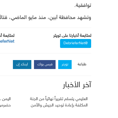
توافقية.
وتشهد محافظة أبين، منذ مايو الماضي، قتالاً
لمتابعة أخبارنا على تويتر
لمتابعة أ
ieferNet
@DebrieferNet
طباعة
تويتر
فيس بوك
لينكد إن
آخر الأخبار
العليمي يتسلم تقريراً نهائياً من الجنة
اليمن 
المكلفة بإعادة توحيد الجيش والأمن
حضرموت