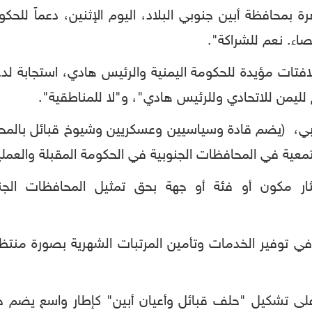
رة بمحافظة أبين جنوبي البلاد، اليوم الإثنين، دعماً للح
قصاء. نعم للشراكة".
افتات مؤيدة للحكومة اليمنية والرئيس هادي، استجابة لدعو
 لليمن للاتحادي وللرئيس هادي"، و"لا للمناطقية".
ي، (يضم قادة وسياسيين وعسكريين وشيوخ قبائل بالمحافظ
عية في المحافظات الجنوبية في الحكومة المقبلة والعملية
ثار مكون أو فئة أو جهة بحق تمثيل المحافظات الجن
ي توفير الخدمات وتأمين المرتبات الشهرية بصورة منتظمة، 
ة على تشكيل "حلف قبائل وأعيان أبين" كإطار واسع يضم