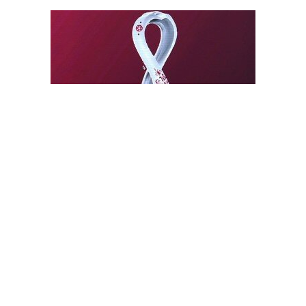
كأس العالم.. فرصة قطر الكبرى لابراز قوتها وترسيخ مكانتها
الدولية