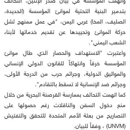
واتهمت المؤسسة في بيان صدر الإثنين، التحالف
بتدمير البنية التحتية لموانئ المؤسسة (الحديدة،
الصليف، المخا) غربي اليمن، "في عمل ممنهج لشل
حركة الموانئ وتحييدها عن تقديم خدماتها لأبناء
الشعب اليمني".
واعتبرت "الاستهداف والحصار الذي طال موانئ
المؤسسة خرقاً وانتهاكاً للقانون الدولي الإنساني
والمواثيق الدولية، وجرائم حرب من الدرجة الأولى،
وجرائم ضد الإنسانية لا تسقط بالتقادم".
كما اتهمت التحالف بممارسة القرصنة البحرية من خلال
منع دخول السفن والناقلات رغم حصولها على
التصاريح من بعثة الأمم المتحدة للتحقق والتفتيش
(UNVM) ، وفقاً للبيان.