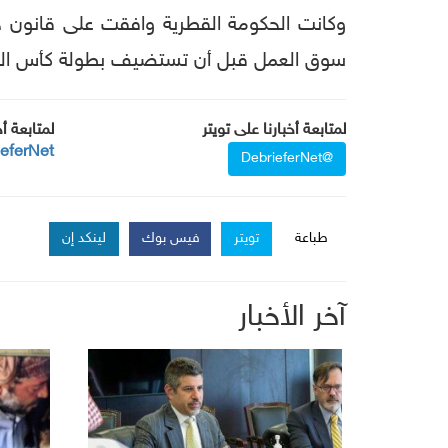
وكانت الحكومة القطرية وافقت على قانون جد
سوق العمل قبل أن تستضيف بطولة كأس العالم ل
لمتابعة أخبارنا على تويتر
لمتابعة أ
ieferNet
@DebrieferNet
طباعة
تويتر
فيس بوك
لينكد إن
آخر الأخبار