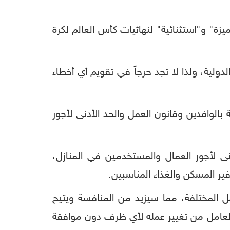
زة" و"استثنائية" لنهائيات كأس العالم لكرة
ة، ولذا لا تجد حرجاً في تقويم أي أخطاء
بالوافدين وقانون العمل والحد الأدنى لأجور
يم الجديدة أقرت مبلغ ألف ريال قطري (275 دولاراً) الحد الأدنى لأجور العمال والمستخدمين في المنازل،
ل المختلفة، مما سيزيد من المنافسة ويتيح
العامل من تغيير عمله لأي ظرف دون موافقة