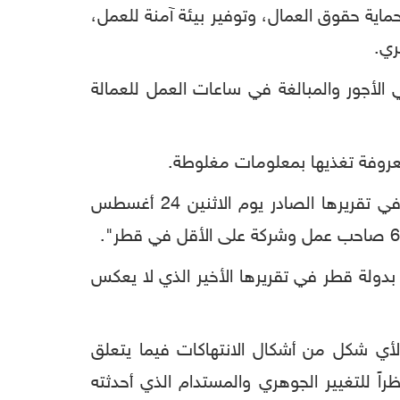
وحماية حقوق العمال، وتوفير بيئة آمنة للعمل،
ري.
لأجور والمبالغة في ساعات العمل للعمالة
والأسبوع الماضي، انتقدت قطر بشدة منظمة "هيومن رايتس ووتش" لـ"تعمدها تضليل الرأي العام في تقريرها الصادر يوم الاثنين 24 أغسطس
دولة قطر في تقريرها الأخير الذي لا يعكس
لأي شكل من أشكال الانتهاكات فيما يتعلق
ظراً للتغيير الجوهري والمستدام الذي أحدثته