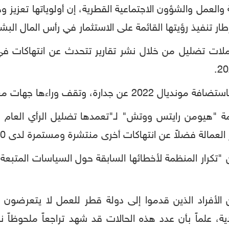
 والعمل والشؤون الاجتماعية القطرية، إن أولوياتها تعزيز 
طار تنفيذ رؤيتها القائمة على الاستثمار في رأس المال البش
ت تضليل من خلال نشر تقارير تتحدث عن انتهاكات في ا
هات معروفة تغذيها بمعلومات مغلوطة.
ن انتهاكات أخرى منتشرة ومستمرة لدى 60 صاحب عمل وشركة على الأقل في قطر".
رار المنظمة لأخطائها السابقة حول السياسات المتبعة ب
الأفراد الذين قدموا إلى دولة قطر للعمل لا يتعرضون 
ية، علماً بأن عدد هذه الحالات قد شهد تراجعاً ملحوظاً ن