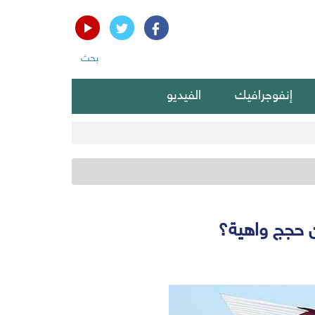
بحث
إنفوجرافيك
الفيديو
ن حجج واهية؟