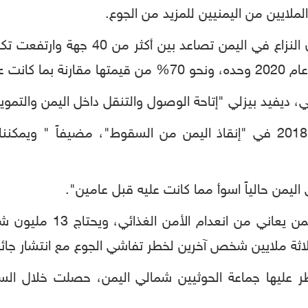
الملايين
من
اليمنيين
للمزيد
من
الجوع
.
النزاع
في
اليمن
تصاعد
بين
أكثر
من
40
جهة
وارتفعت
تكل
عام
2020
وحده،
ونحو
70%
من
قيمتها
مقارنة
بما
كانت
ع
ي،
ديفيد
بيزلي
"
إتاحة
الوصول
والتنقل
داخل
اليمن
والتموي
2018
في
"
إنقاذ
اليمن
من
السقوط
"
،
مضيفاً
"
ويمكننا
اليمن
حالياً
اسوأ
مما
كانت
عليه
قبل
عامين
".
من
يعاني
من
انعدام
الأمن
الغذائي،
ويحتاج
13
مليون
ش
اثة
ملايين
شخص
آخرين
لخطر
تفاشي
الجوع
مع
انتشار
جائ
ر
عليها
جماعة
الحوثيين
شمالي
اليمن،
حصلت
خلال
الس