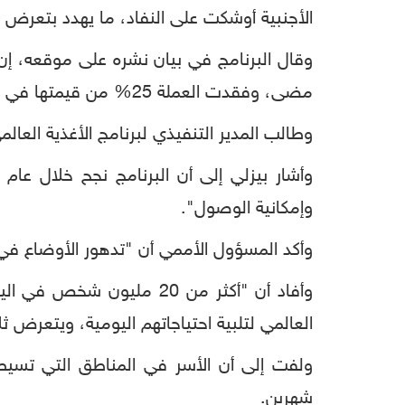
الأجنبية
أوشكت
على
النفاد،
ما
يهدد
بتعرض
وقال
البرنامج
في
بيان
نشره
على
موقعه،
إن
مضى،
وفقدت
العملة
25%
من
قيمتها
في
وطالب
المدير
التنفيذي
لبرنامج
الأغذية
العالم
وأشار
بيزلي
إلى
أن
البرنامج
نجح
خلال
عام
وإمكانية
الوصول
".
وأكد
المسؤول
الأممي
أن
"
تدهور
الأوضاع
في
وأفاد
أن
"
أكثر
من
20
مليون
شخص
في
الي
العالمي
لتلبية
احتياجاتهم
اليومية،
ويتعرض
ثل
ولفت
إلى
أن
الأسر
في
المناطق
التي
تسيط
شهرين
.