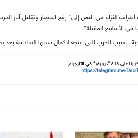
أطراف
النزاع
في
اليمن
إلى
"
رفع
الحصار
وتقليل
آثار
الحرب
ً
في
الأسابيع
المقبلة
".
ية،
بسبب
الحرب
التي
تتجه
لإكمال
سنتها
السادسة
بعد
بض
خبارنا على قناة "ديبريفر" في التليجرام
https://telegram.me/Debr