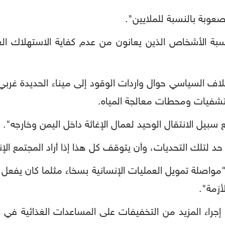
عوبة
بالنسبة
للملايين
".
سبة
الأشخاص
الذين
يعانون
من
عدم
كفاية
الاستهلاك
ال
لاف
السياسي
حوال
واردات
الوقود
إلى
ميناء
الحديدة
غربي
شفيات
ومحطات
معالجة
المياه
.
سبيل
الانتقال
الوحيد
لعمال
الإغاثة
داخل
اليمن
وخارجه
".
حد
لتلك
التحديات،
وأن
يتوقف
كل
هذا
إذا
أراد
المجتمع
الإ
مواصلة
تمويل
العمليات
الإنسانية
بسخاء
مثلما
كان
يفعل
لأزمة
".
إجراء
المزيد
من
التخفيفات
على
المساعدات
الغذائية
في
ا