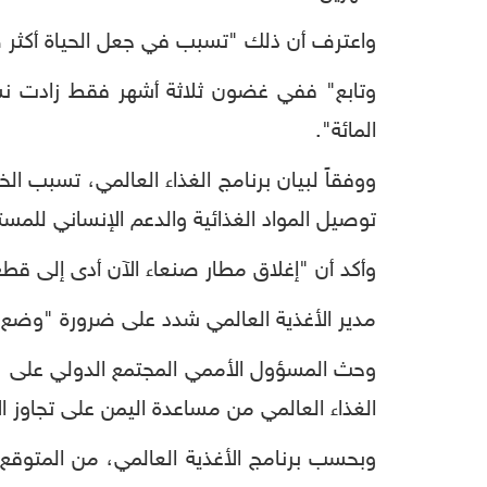
واعترف
أن
ذلك
"
تسبب
في
جعل
الحياة
أكثر
ص
وتابع
"
ففي
غضون
ثلاثة
أشهر
فقط
زادت
ن
المائة
".
ووفقاً
لبيان
برنامج
الغذاء
العالمي،
تسبب
الخ
توصيل
المواد
الغذائية
والدعم
الإنساني
للمست
وأكد
أن
"
إغلاق
مطار
صنعاء
الآن
أدى
إلى
قطع
مدير
الأغذية
العالمي
شدد
على
ضرورة
"
وضع
وحث
المسؤول
الأممي
المجتمع
الدولي
على
"
الغذاء
العالمي
من
مساعدة
اليمن
على
تجاوز
ا
وبحسب
برنامج
الأغذية
العالمي،
من
المتوقع