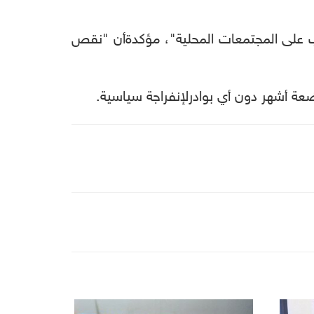
على
المجتمعات
المحلية
"
،
مؤكدة
أن
"
نقص
عة
أشهر
دون
أي
بوادر
لإنفراجة
سياسية
.