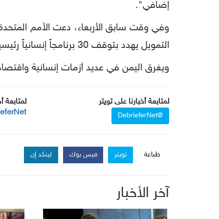
إضافي
".
وفي
وقت
سابق
الأربعاء،
دعت
الأمم
المتحدة
التمويل
يهدد
بتوقف
30
برنامجاً
إنسانياً
رئيسيا
ويغرق
اليمن
في
عديد
أزمات
إنسانية
واقتصاد
لمتابعة أخبارنا على تويتر
لمتابعة أ
ieferNet
@DebrieferNet
طباعة
تويتر
فيس بوك
لينكد إن
آخر الأخبار