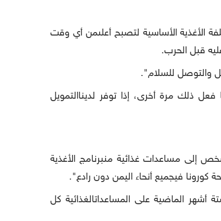
فة
الأغذية
الأساسية
لتصبح
أعلى
من
أي
وقت
ليه
قبل
الحرب
.
ل
والتوصل
للسلام
".
فعل
ذلك
مرة
أخرى،
إذا
توفر
لدينا
التمويل
خص
إلى
مساعدات
غذائية
من
برنامج
الأغذية
حة
كورونا
في
جميع
أنحاء
اليمن
دون
رادع
".
تة
أشهر
الماضية
على
المساعدات
الغذائية
كل