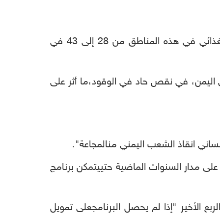
غذائي
في
هذه
المناطق
من
28
إلى
43
في
اليمن،
في
نقص
حاد
في
الوقود،
ما
أثر
على
نساني
انقاذ
الشعب
اليمني
من
المجاعة
".
على
مدار
السنوات
الماضية
حتي
يتمكن
برنامج
لربع
الأخير
"
إذا
لم
يحصل
البرنامج
على
تمويل