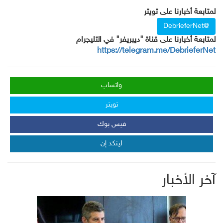
لمتابعة أخبارنا على تويتر
@DebrieferNet
لمتابعة أخبارنا على قناة "ديبريفر" في التليجرام
https://telegram.me/DebrieferNet
واتساب
تويتر
فيس بوك
لينكد إن
آخر الأخبار