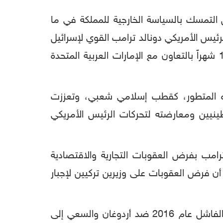
 التمسك بالسياسة الخارجية للمملكة في ما
رئيس الأمريكي دونالد ترامب القوي لإسرائيل
والضغط على الفلسطينيين والمقاطعة الاقتصادية والدبلوماسية لقطر التي فرضتها السعودية منذ 14 شهراً بالتعاون مع الإمارات العربية المتحدة
ده المتطور، كقطب إسلامي شعبي، وتعززت
ينيين ومعارضته لتحركات الرئيس الأمريكي
امب بفرض العقوبات التجارية والاقتصادية
ن فرض العقوبات على وزيرين تركيين لإجبار
اعتُقل القس برونسون في تركيا على مدار العامين الماضيين بتهمة التورط في الانقلاب العسكري الفاشل عام 2016 ضد أردوغان والسعي إلى