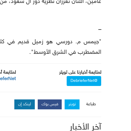
عامين، اللتان تعززان نظرية دور آل سعود، من
ـــ
*جيمس م. دورسي هو زميل قديم في كلية را
المضطرب في الشرق الأوسط".
لمتابعة أخبارنا على تويتر
لمتابعة أ
ieferNet
@DebrieferNet
طباعة
تويتر
فيس بوك
لينكد إن
آخر الأخبار