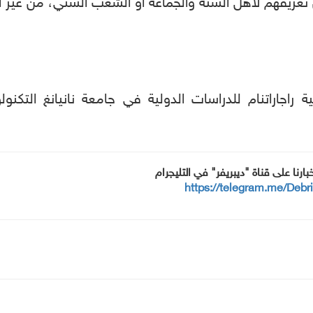
 تعريفهم لأهل السنة والجماعة أو الشعب السني، من غير ا
جاراتنام للدراسات الدولية في جامعة نانيانغ التكنو
خبارنا على قناة "ديبريفر" في التليجرام
https://telegram.me/Debr