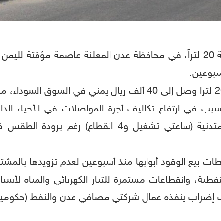
سبوعين.
 تسبب في ارتفاع تكاليف أجرة المواصلات في الأحياء ال
انخفاض ساعات تشغيل الكهرباء إلى درجة متدنية (ساعتي 
 بيع الوقود أبوابها منذ أسبوعين لعدم تزويدها بالمشتق
طية، وانقطاعات مستمرة للتيار الكهربائي والمياه لأسب
ب إضراب ينفذه عمال شركتي مصافي عدن والنفط (حكوميتين