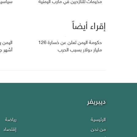
مخيمات للنازحين في مأرب اليمنية
سياسية 
إقراء أيضاً
حكومة اليمن تعلن عن خسارة 126
مليار دولار بسبب الحرب
أشهر ج
ديبريفر
الرئيسية
رياضة
من نحن
إقتصاد