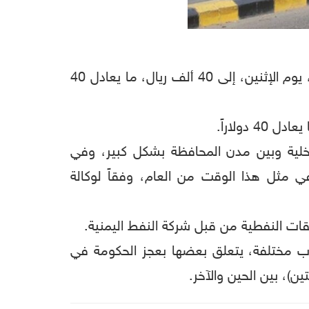
عدن (ديبريفر) - ارتفع سعر جالون البنزين سعة 20 لتراً، في محافظة عدن المعلنة عاصمة مؤقتة لليمن، يوم الإثنين، إلى 40 ألف ريال، ما يعادل 40
داخلية وبين مدن المحافظة بشكل كبير، وفي
تشغيل و4 انقطاع) رغم برودة الطقس في مثل هذا الوقت من العام، وفقاً لوكالة
ات النفطية من قبل شركة النفط اليمنية.
اب مختلفة، يتعلق بعضها بعجز الحكومة في
)، بين الحين والآخر.