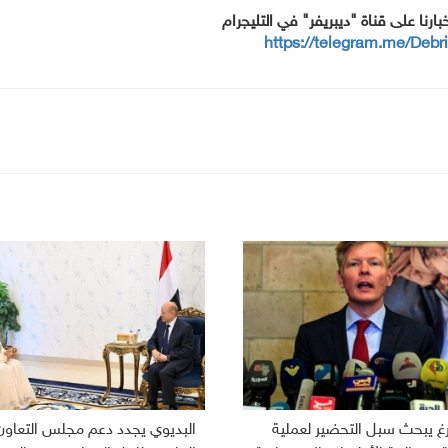
خبارنا على قناة "ديبريفر" في التليجرام
https://telegram.me/Debr
رغ يبحث سبل التحضير لعملية
البديوي يجدد دعم مجلس التعاون