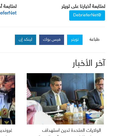
لمتابعة أخبارنا على تويتر
لمتابعة أ
ieferNet
@DebrieferNet
طباعة
تويتر
فيس بوك
لينكد إن
آخر الأخبار
الولايات المتحدة تدين استهداف
غروندب