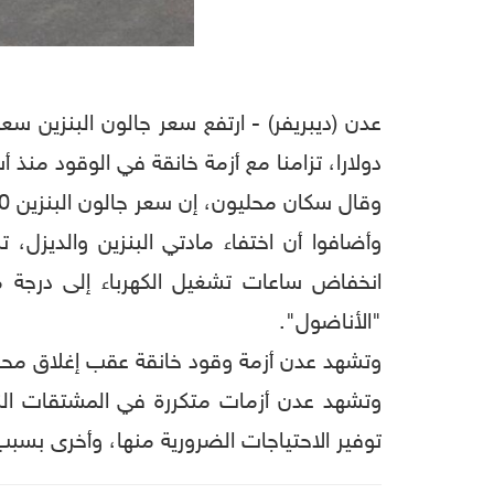
دولارا، تزامنا مع أزمة خانقة في الوقود منذ أ
وقال سكان محليون، إن سعر جالون البنزين 20 لترا وصل إلى 40 ألف ريال يمني في السوق السوداء، ما يعادل 40 دولاراً.
وأضافوا أن اختفاء مادتي البنزين والديزل،
"الأناضول".
وتشهد عدن أزمة وقود خانقة عقب إغلاق محطات
وتشهد عدن أزمات متكررة في المشتقات النف
توفير الاحتياجات الضرورية منها، وأخرى بسب