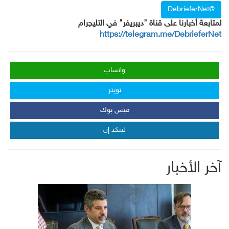
@DebrieferNet
لمتابعة أخبارنا على قناة "ديبريفر" في التليجرام
https://telegram.me/DebrieferNet
واتساب
تويتر
فيس بوك
لينكد إن
آخر الأخبار