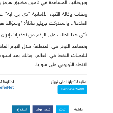
وبريطانيا، المساعدة في تأمين مضيق هرمز و
ونقلت وكالة الأنباء الألمانية "دي بي ايه"
الملاحة.. واستدركت جريلير قائلةً: "وسؤالنا 
يأتي هذا الطلب على الرغم من تحذيرات إيران ب
وتصاعد التوتر في المنطقة خلال الأيام الما
لشحنات النفط في العالم، وذلك بعد أسبوعي
الاتحاد الأوروبي على سوريا.
لمتابعة أخبارنا على تويتر
لمتابعة أ
ieferNet
@DebrieferNet
طباعة
تويتر
فيس بوك
لينكد إن