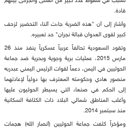
تسبب في سقوط عدد كبير من القتلى والجرحى بينهم
قادة.
وأشار إلى أن "هذه الضربة جاءت أثناء التحضير لزحف
كبير لقوى العدوان قبالة نجران" حد تعبيره.
وتقود السعودية تحالفاً عربياً عسكرياً ينفذ منذ 26
مارس 2015، عمليات برية وجوية وبحرية ضد جماعة
الحوثيين في اليمن، دعماً لقوات الرئيس اليمني عبدربه
منصور هادي وحكومته المعترف بها دولياً لإعادتهما
إلى الحكم في صنعاء التي يسيطر الحوثيون عليها
وأغلب المناطق شمالي البلاد ذات الكثافة السكانية
منذ سبتمبر 2014.
ومؤخراً كثفت جماعة الحوثيين (أنصار الله) هجمات