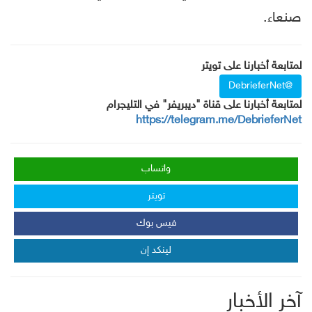
صنعاء.
لمتابعة أخبارنا على تويتر
@DebrieferNet
لمتابعة أخبارنا على قناة "ديبريفر" في التليجرام
https://telegram.me/DebrieferNet
واتساب
تويتر
فيس بوك
لينكد إن
آخر الأخبار