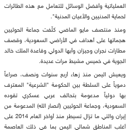
العملياتية وأفضل الوسائل للتعامل مع هذه الطائرات
لحماية المدنيين والأعيان المدنية".
ومنذ منتصف مايو الماضي كثّفت جماعة الحوثيين
هجماتها على أهداف في الأراضي السعودية، وقصف
مطارات نجران وجيزان وأبها الدولي وقاعدة الملك خالد
الجوية في خميس مشيط مرات عديدة.
ويعيش اليمن منذ زهاء أربع سنوات ونصف، صراعاً
دموياً على السلطة بين الحكومة "الشرعية" المعترف
بها دولياً مدعومة بتحالف عربي عسكري تقوده
السعودية، وجماعة الحوثيين (أنصار الله) المدعومة من
إيران والتي ما تزال تسيطر منذ أواخر العام 2014 على
أغلب المناطق شمالي اليمن بما في ذلك العاصمة