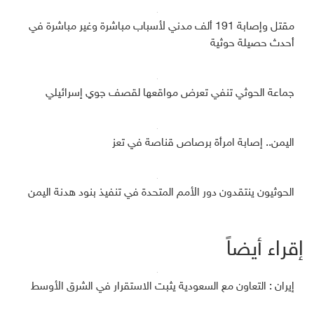
مقتل وإصابة 191 ألف مدني لأسباب مباشرة وغير مباشرة في
أحدث حصيلة حوثية
جماعة الحوثي تنفي تعرض مواقعها لقصف جوي إسرائيلي
اليمن.. إصابة امرأة برصاص قناصة في تعز
الحوثيون ينتقدون دور الأمم المتحدة في تنفيذ بنود هدنة اليمن
إقراء أيضاً
إيران : التعاون مع السعودية يثبت الاستقرار في الشرق الأوسط