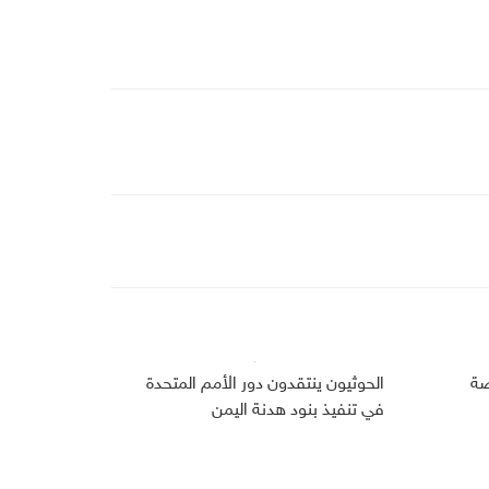
صة
الحوثيون ينتقدون دور الأمم المتحدة
في تنفيذ بنود هدنة اليمن