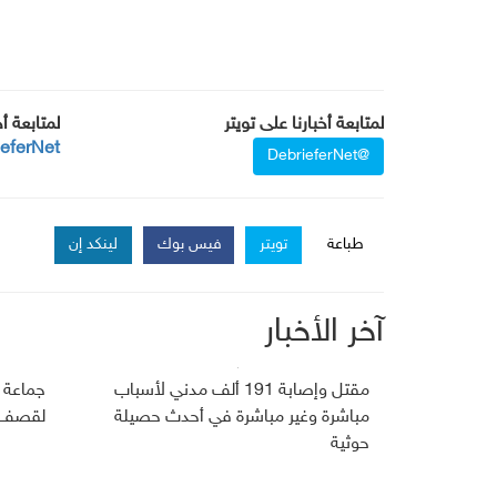
لمتابعة أخبارنا على تويتر
لمتابعة أ
ieferNet
@DebrieferNet
طباعة
تويتر
فيس بوك
لينكد إن
آخر الأخبار
مقتل وإصابة 191 ألف مدني لأسباب
جماعة 
مباشرة وغير مباشرة في أحدث حصيلة
لقصف ج
حوثية