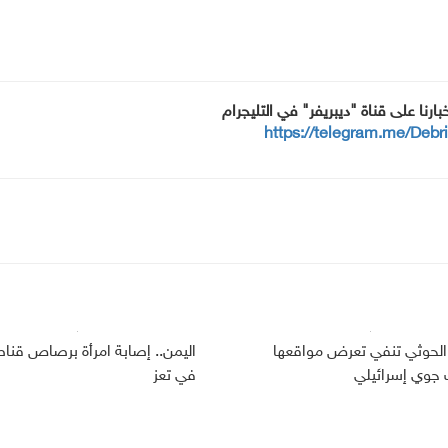
خبارنا على قناة "ديبريفر" في التليجرام
https://telegram.me/Debr
الحوثي تنفي تعرض مواقعها
اليمن.. إصابة امرأة برصاص قنا
وي إسرائيلي
في تعز