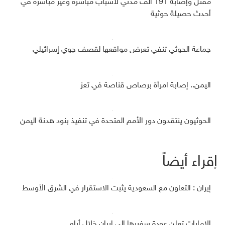
مقتل وإصابة 191 ألف مدني لأسباب مباشرة وغير مباشرة في
أحدث حصيلة حوثية
جماعة الحوثي تنفي تعرض مواقعها لقصف جوي إسرائيلي
اليمن.. إصابة امرأة برصاص قناصة في تعز
الحوثيون ينتقدون دور الأمم المتحدة في تنفيذ بنود هدنة اليمن
إقراء أيضاً
إيران : التعاون مع السعودية يثبت الاستقرار في الشرق الأوسط
الإمارات تعلن عودة سفيرها إلى إيران خلال أيام