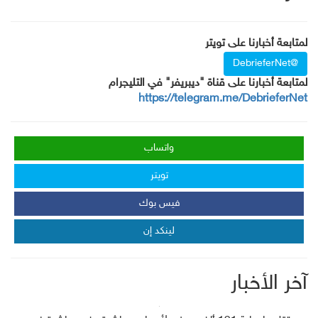
لمتابعة أخبارنا على تويتر
@DebrieferNet
لمتابعة أخبارنا على قناة "ديبريفر" في التليجرام
https://telegram.me/DebrieferNet
واتساب
تويتر
فيس بوك
لينكد إن
آخر الأخبار