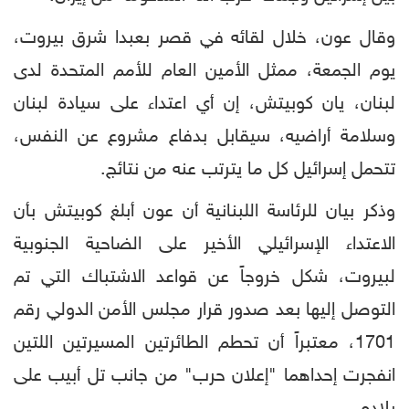
وقال عون، خلال لقائه في قصر بعبدا شرق بيروت،
يوم الجمعة، ممثل الأمين العام للأمم المتحدة لدى
لبنان، يان كوبيتش، إن أي اعتداء على سيادة لبنان
وسلامة أراضيه، سيقابل بدفاع مشروع عن النفس،
تتحمل إسرائيل كل ما يترتب عنه من نتائج.
وذكر بيان للرئاسة اللبنانية أن عون أبلغ كوبيتش بأن
الاعتداء الإسرائيلي الأخير على الضاحية الجنوبية
لبيروت، شكل خروجاً عن قواعد الاشتباك التي تم
التوصل إليها بعد صدور قرار مجلس الأمن الدولي رقم
1701، معتبراً أن تحطم الطائرتين المسيرتين اللتين
انفجرت إحداهما "إعلان حرب" من جانب تل أبيب على
بلاده.