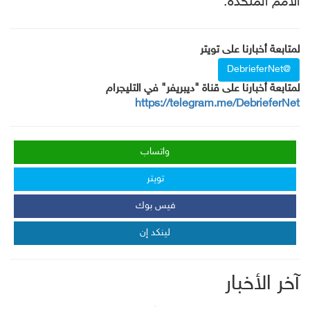
الأمم المتحدة.
لمتابعة أخبارنا على تويتر
@DebrieferNet
لمتابعة أخبارنا على قناة "ديبريفر" في التليجرام
https://telegram.me/DebrieferNet
واتساب
تويتر
فيس بوك
لينكد إن
آخر الأخبار