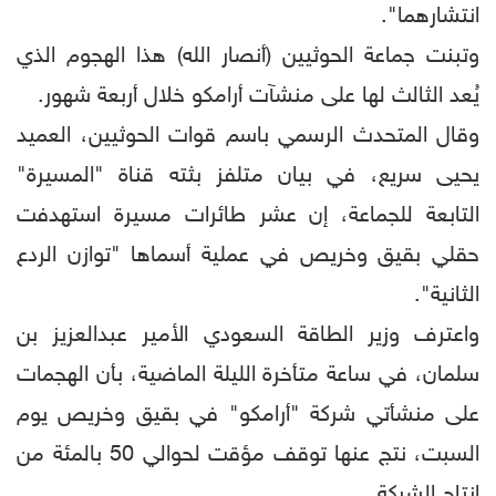
انتشارهما".
وتبنت جماعة الحوثيين (أنصار الله) هذا الهجوم الذي
يُعد الثالث لها على منشآت أرامكو خلال أربعة شهور.
وقال المتحدث الرسمي باسم قوات الحوثيين، العميد
يحيى سريع، في بيان متلفز بثته قناة "المسيرة"
التابعة للجماعة، إن عشر طائرات مسيرة استهدفت
حقلي بقيق وخريص في عملية أسماها "توازن الردع
الثانية".
واعترف وزير الطاقة السعودي الأمير عبدالعزيز بن
سلمان، في ساعة متأخرة الليلة الماضية، بأن الهجمات
على منشأتي شركة "أرامكو" في بقيق وخريص يوم
السبت، نتج عنها توقف مؤقت لحوالي 50 بالمئة من
إنتاج الشركة.