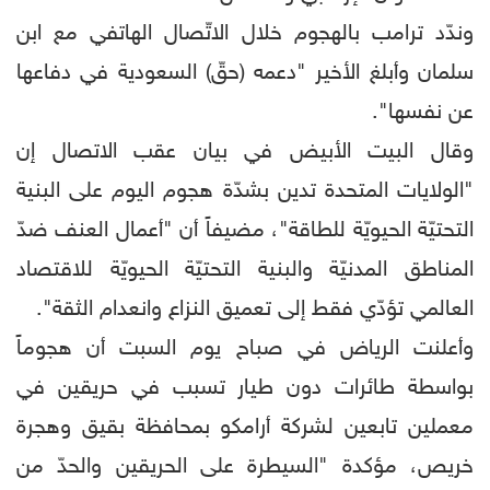
وندّد ترامب بالهجوم خلال الاتّصال الهاتفي مع ابن
سلمان وأبلغ الأخير "دعمه (حقّ) السعودية في دفاعها
عن نفسها".
وقال البيت الأبيض في بيان عقب الاتصال إن
"الولايات المتحدة تدين بشدّة هجوم اليوم على البنية
التحتيّة الحيويّة للطاقة"، مضيفاً أن "أعمال العنف ضدّ
المناطق المدنيّة والبنية التحتيّة الحيويّة للاقتصاد
العالمي تؤدّي فقط إلى تعميق النزاع وانعدام الثقة".
وأعلنت الرياض في صباح يوم السبت أن هجوماً
بواسطة طائرات دون طيار تسبب في حريقين في
معملين تابعين لشركة أرامكو بمحافظة بقيق وهجرة
خريص، مؤكدة "السيطرة على الحريقين والحدّ من