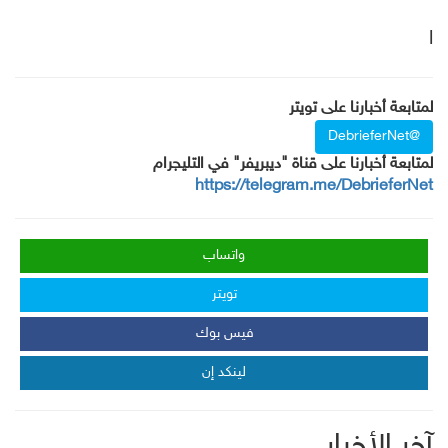
ا
لمتابعة أخبارنا على تويتر
@DebrieferNet
لمتابعة أخبارنا على قناة "ديبريفر" في التليجرام
https://telegram.me/DebrieferNet
واتساب
تويتر
فيس بوك
لينكد إن
آخر الأخبار