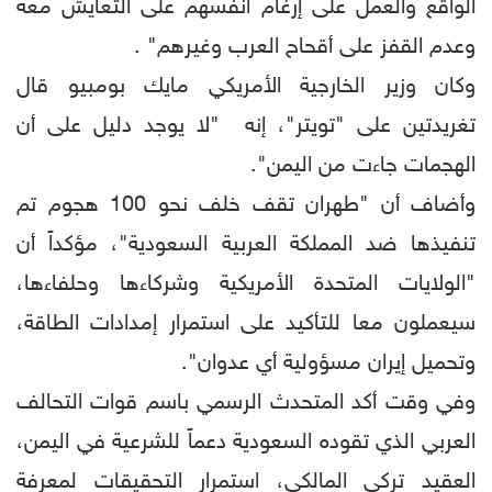
الواقع والعمل على إرغام أنفسهم على التعايش معه
وعدم القفز على أقحاح العرب وغيرهم" .
وكان وزير الخارجية الأمريكي مايك بومبيو قال
تغريدتين على "تويتر"، إنه "لا يوجد دليل على أن
الهجمات جاءت من اليمن".
وأضاف أن "طهران تقف خلف نحو 100 هجوم تم
تنفيذها ضد المملكة العربية السعودية"، مؤكداً أن
"الولايات المتحدة الأمريكية وشركاءها وحلفاءها،
سيعملون معا للتأكيد على استمرار إمدادات الطاقة،
وتحميل إيران مسؤولية أي عدوان".
وفي وقت أكد المتحدث الرسمي باسم قوات التحالف
العربي الذي تقوده السعودية دعماً للشرعية في اليمن،
العقيد تركي المالكي، استمرار التحقيقات لمعرفة