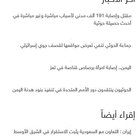
مقتل وإصابة 191 ألف مدني لأسباب مباشرة وغير مباشرة في
أحدث حصيلة حوثية
جماعة الحوثي تنفي تعرض مواقعها لقصف جوي إسرائيلي
اليمن.. إصابة امرأة برصاص قناصة في تعز
الحوثيون ينتقدون دور الأمم المتحدة في تنفيذ بنود هدنة اليمن
إقراء أيضاً
إيران : التعاون مع السعودية يثبت الاستقرار في الشرق الأوسط