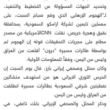
وتحديد الجهات المسؤولة عن التخطيط والتنفيذ،
لـ"الهجوم الإرهابي الذي وقع صباح السبت، على
معملين تابعين لشركة أرامكو السعودية، بمحافظة
بقيق وهجرة خريص، نقلت CNNالأمريكية عن مصدر
مطلع على مجريات التحقيقات قوله إن الهجوم تم
بواسطة طائرات مسيرة "درون" أقلعت من العراق
وليس من اليمن، وفقاً للمعلومات الأولية.
وكان محلل وصحفي إيراني بارز، قال يوم السبت إن
الحرس الثوري الايراني هو من استهدف منشأتين
نفطيتين شرقي السعودية بطائرات مسيرة انطلقت
من العراق وليس من اليمن.
وذكر المحلل والصحفي الإيراني بابك تاغفي، في