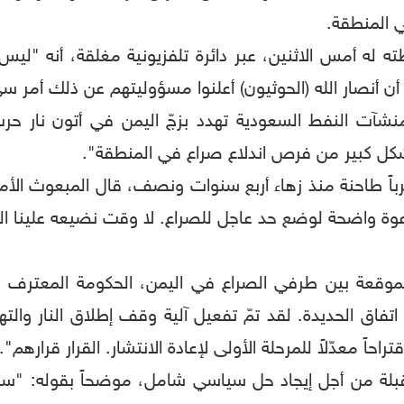
 المنطقة.
ه له أمس الاثنين، عبر دائرة تلفزيونية مغلقة، أنه "لي
أنصار الله (الحوثيون) أعلنوا مسؤوليتهم عن ذلك أمر سيء 
آت النفط السعودية تهدد بزجّ اليمن في أتون نار حرب إ
بشكل كبير من فرص اندلاع صراع في المنطقة".
باً طاحنة منذ زهاء أربع سنوات ونصف، قال المبعوث الأ
دعوة واضحة لوضع حد عاجل للصراع. لا وقت نضيعه علينا ا
قعة بين طرفي الصراع في اليمن، الحكومة المعترف بها دو
فاق الحديدة. لقد تمّ تفعيل آلية وقف إطلاق النار والتهدئ
ً معدّلاً للمرحلة الأولى لإعادة الانتشار. القرار قرارهم".
قبلة من أجل إيجاد حل سياسي شامل، موضحاً بقوله: "سأ