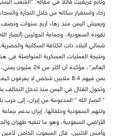
وتابع غريفيث قائلاً في مقاله: "الشعب اليمن
رخاء واستقرار سكانه من خلال التجارة والسخا
ويعيش اليمن منذ زهاء أربع سنوات ونصف، ص
شمالي البلاد ذات الكثافة السكانية والحضرية.
ونتيجة العمليات العسكرية المتواصلة في هذا 
بمن فيهم 8.4 ملايين شخص لا يعرفون كيف سيحصلون على وجبتهم المقبلة، فيما يعاني نحو مليوني طفل من النقص الحاد في التغذية.
" أنصار الله " المدعومة من إيران، إلى حرب بال
وتتهم السعودية وحلفائها، إيران بدعم جماعة ال
الأراضي السعودية، وهو ما تنفيه طهران والجم
وأمس الاثنين، قال المبعوث الخاص لأمين عا