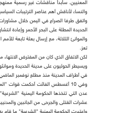
المعنيين. سأبدأ مناقشات غير رسمية ممنه
والنساء لأناقش أهم عناصر الترتيبات السياسية
الحديدة المطلة على البحر الأحمر وإعادة انت
والموانئ الثلاثة، مع إرسال بعثة تابعة للأم
تعز.
لكن الاتفاق الذي كان من المفترض الانتهاء م
في أطراف المدينة منذ مطلع نوفمبر الماضي ب
وفي 10 أغسطس الفائت أحكمت قوات "ال
عدن التي تتخذها الحكومة اليمنية "الشرعية
عشرات القتلى والجرحى من الجانبين والمدنيي
واعتبرت الحكومة اليمنية "الشرعية" ما قام به