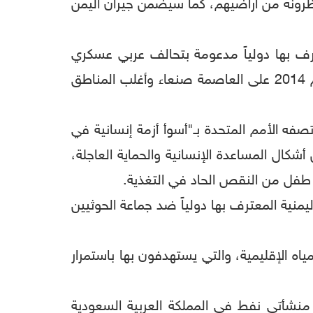
يحظرونه من أراضيهم، كما سيضمن جيران اليمن
رف بها دولياً مدعومة بتحالف عربي عسكري
تقوده السعودية، وجماعة الحوثيين (أنصار الله) المدعومة من إيران والتي ما تزال تسيطر منذ أواخر العام 2014 على العاصمة صنعاء وأغلب المناطق
صفه الأمم المتحدة بـ"أسوأ أزمة إنسانية في
 من السكان، بحاجة إلى شكل من أشكال المساعدة الإنسانية والحماية العاجلة،
 السعودية في 26 مارس 2015 لدعم قوات الحكومة اليمنية المعترف بها دولياً ضد جماعة الحوثيين
مياه الإقليمية، والتي يستهدفون بها باستمرار
 منشأتي نفط في المملكة العربية السعودية