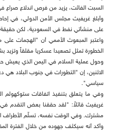
السبت الفائت، يزيد من فرص اندلاع صراع في
وأبلغ غريفيث مجلس الأمن الدولي، في إحاطت
على منشأتي نفط في السعودية، لكن حقيقة أن 
واعتبر المبعوث الأممي أن "الهجمات على منش
الخطورة تمثل تصعيدا عسكريا مقلقاً وتزيد 
وحول عملية السلام في اليمن الذي يعيش حر
الاثنين، إن "التطورات في جنوب البلاد هي 
سياسي".
وفي ما يتعلق بتنفيذ اتفاقات ستوكهولم المو
غريفيث قائلاً: "لقد حققنا بعض التقدم في ات
مشترك. وفي الوقت نفسه، تسلّم الأطراف اقتراحا
وأكد أنه سيكثف جهوده من خلال الفترة الم