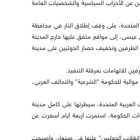
 عن الأحزاب السياسية والشخصيات العامة
ال مشاورات للسلام في السويد جرت في ديسمبر 2018 برعاية الأمم المتحدة، على وقف إطلاق النار في محافظة
س عيسى، إلى مواقع متفق عليها خارج المدينة
دى الطرفين وتخفيف حصار الحوثيين على مدينة
ين للاتهامات بعرقلة التنفيذ.
2014، فيما تحتشد قوات يمنية مشتركة موالية للحكومة "الشرعية" والتحالف العربي،
ت العربية المتحدة، سيطرتها على كامل مدينة
وات الحكومة، استمرت أربعة أيام أسفرت عن
د "انقلاب الحوثيين" عليها في صنعاء، وأصبحت