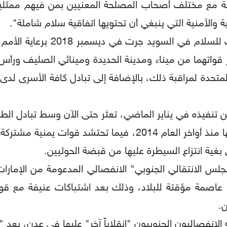
جة مع مختلف أصحاب المصلحة المعنيين بمن فيهم ممثلين
 والأمنية التي ينبغي أن تحتويها اتفاقية سلام شاملة".
واتفق طرفا الصراع في اليمن خل
شار قواتهما من ميناء ومدينة الحديدة ومينائي الصليف ورأ
م المتحدة لمراقبة ذلك، بالإضافة إلى تبادل كافة الأسرى ل
ن تنفيذه في يناير الماضي، تعثر حتى الآن وسط تبادل الطرف
ويسيطر الحوثيون على مدينة الحديدة وموانئها منذ أواخر العام 
غية انتزاع السيطرة عليها من قبضة الحوثيين.
مجلس الانتقالي الجنوبي" الانفصالي المدعومة من الإمارا
" عاصمة مؤقتة للبلاد، وذلك بعد اشتباكات عنيفة مع ق
ن.
 الانفصاليون الجنوبيون "انقلاباً آخر" عليها في عدن، بع