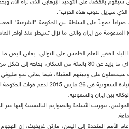
ي سيقوم بالقضاء على التهديد الإرهابي الذي نراه الآن و
ء الذي سيزيل ندوب هذه الحرب".
راعاً دموياً على السلطة بين الحكومة "الشرعية" المعت
البلد الفقير للعام الخامس على التوالي، يعاني اليمن ما ت
العالم"، مؤكدة أن أكثر من 24 مليون يمني، أي ما يزيد عن 80 بالمئة
وتحول القتال في اليمن منذ تدخل التحالف بقيادة
وكالة بين إيران والسعودية.
حوثيين، بتهريب الأسلحة والصواريخ الباليستية إليها عبر ال
اعة.
م الأمم المتحدة إلى اليمن، مارتن غريفيث، إن الهجوم