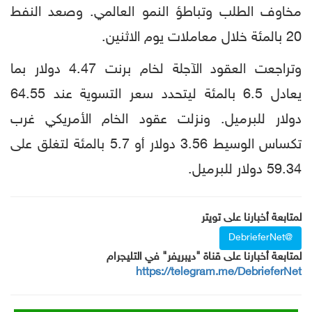
مخاوف الطلب وتباطؤ النمو العالمي. وصعد النفط
20 بالمئة خلال معاملات يوم الاثنين.
وتراجعت العقود الآجلة لخام برنت 4.47 دولار بما
يعادل 6.5 بالمئة ليتحدد سعر التسوية عند 64.55
دولار للبرميل. ونزلت عقود الخام الأمريكي غرب
تكساس الوسيط 3.56 دولار أو 5.7 بالمئة لتغلق على
59.34 دولار للبرميل.
لمتابعة أخبارنا على تويتر
@DebrieferNet
لمتابعة أخبارنا على قناة "ديبريفر" في التليجرام
https://telegram.me/DebrieferNet