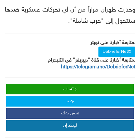
وحذرت طهران مراراً من أن أي تحركات عسكرية ضدها
ستتحول إلى "حرب شاملة".
لمتابعة أخبارنا على تويتر
@DebrieferNet
لمتابعة أخبارنا على قناة "ديبريفر" في التليجرام
https://telegram.me/DebrieferNet
واتساب
تويتر
فيس بوك
لينكد إن