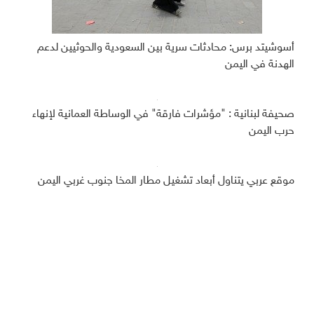
أسوشيتد برس: محادثات سرية بين السعودية والحوثيين لدعم
الهدنة في اليمن
صحيفة لبنانية : "مؤشرات فارقة" في الوساطة العمانية لإنهاء
حرب اليمن
موقع عربي يتناول أبعاد تشغيل مطار المخا جنوب غربي اليمن
ديبريفر