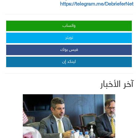
https://telegram.me/DebrieferNet
واتساب
تويتر
فيس بوك
لينكد إن
آخر الأخبار