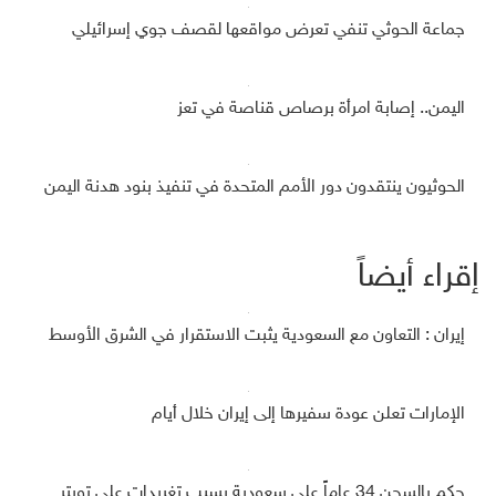
جماعة الحوثي تنفي تعرض مواقعها لقصف جوي إسرائيلي
اليمن.. إصابة امرأة برصاص قناصة في تعز
الحوثيون ينتقدون دور الأمم المتحدة في تنفيذ بنود هدنة اليمن
إقراء أيضاً
إيران : التعاون مع السعودية يثبت الاستقرار في الشرق الأوسط
الإمارات تعلن عودة سفيرها إلى إيران خلال أيام
حكم بالسجن 34 عاماً على سعودية بسبب تغريدات على تويتر