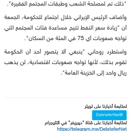
"ذلك تم لمصلحة الشعب وطبقات المجتمع الفقيرة".
وأضاف الرئيس الإيراني خلال اجتماع للحكومة، الجمعة
أن "زيادة سعر النفط تتيح مساعدة فئات المجتمع التي
تواجه صعوبات أي 75 في المئة من السكان".
واستطرد روحاني "ينبغي ألا يتصور أحد أن الحكومة
تقوم بذلك، لأنها تواجه صعوبات اقتصادية، لن يذهب
ريال واحد إلى الخزينة العامة".
لمتابعة أخبارنا على تويتر
@DebrieferNet
لمتابعة أخبارنا على قناة "ديبريفر" في التليجرام
https://telegram.me/DebrieferNet