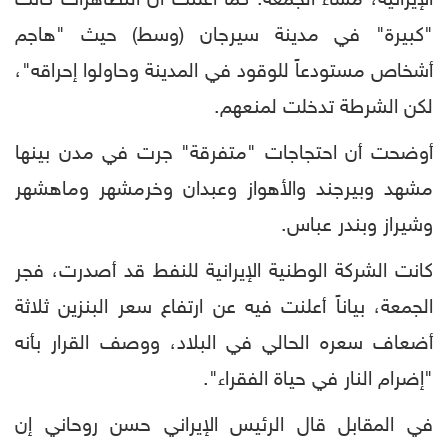
الإيرانية، مساء الجمعة. كما أعلنت أن التظاهرات كانت
"كبيرة" في مدينة سيرجان (وسط) حيث "هاجم
أشخاص مستودعاً للوقود في المدينة وحاولوا إحراقه"،
لكن الشرطة تدخلت لمنعهم.
أوضحت أن احتجاجات "متفرقة" جرت في مدن بينها
مشهد وبيرجند والأهواز وعبدان وخرمشهر وماهشهر
وشيراز وبندر عباس.
كانت الشركة الوطنية الإيرانية للنفط قد أصدرت، فجر
الجمعة، بياناً أعلنت فيه عن ارتفاع سعر البنزين ثلاثة
أضعاف سعره الحالي في البلاد، ووصف القرار بأنه
"إضرام النار في حياة الفقراء".
في المقابل قال الرئيس الإيراني حسن روحاني إن