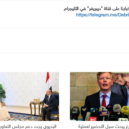
خبارنا على قناة "ديبريفر" في التليجرام
https://telegram.me/Debr
رغ يبحث سبل التحضير لعملية
البديوي يجدد دعم مجلس التعاون