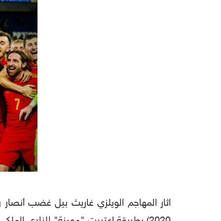
اثار المهاجم الويلزي غاريث بيل غضب أنصار ر