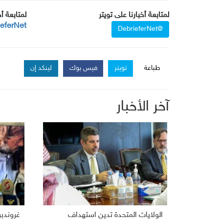
لمتابعة أخبارنا على تويتر
لمتابعة أ
ieferNet
@DebrieferNet
طباعة
تويتر
فيس بوك
لينكد إن
آخر الأخبار
الولايات المتحدة تدين استهداف
غروندب