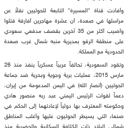
وأفادت قناة "المسيرة" التابعة للحوثيين نقلاً عن
مراسلها في صعدة، أن عشرة مهاجرين أفارقة قتلوا
وأصيب أكثر من 35 آخرين بقصف مدفعي سعودي
على منطقة الرقو بمديرية منبه شمال غرب صعدة
الحدودية مع المملكة.
وتقود السعودية، تحالفاً عربياً عسكرياً ينفذ منذ 26
مارس 2015، عمليات برية وجوية وبحرية ضد جماعة
الحوثيين (أنصار الله) في اليمن المدعومة من إيران،
دعماً لقوات الرئيس اليمني عبد ربه منصور هادي
وحكومته المعترف بها دولياً لإعادتهما إلى الحكم في
صنعاء التي يسيطر الحوثيون عليها وأغلب المناطق
شمالي البلاد ذات الكثافة السكانية والحضرية منذ