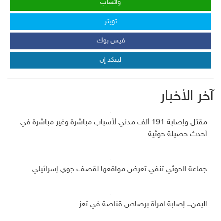
واتساب
تويتر
فيس بوك
لينكد إن
آخر الأخبار
مقتل وإصابة 191 ألف مدني لأسباب مباشرة وغير مباشرة في
أحدث حصيلة حوثية
جماعة الحوثي تنفي تعرض مواقعها لقصف جوي إسرائيلي
اليمن.. إصابة امرأة برصاص قناصة في تعز