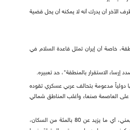
طرف الآخر أن يدرك أنه لا يمكنه أن يحل قضية
نطقة، خاصة أن إيران تمثل قاعدة السلام في
د إرساء الاستقرار بالمنطقة"، حد تعبيره.
 دولياً مدعومة بتحالف عربي عسكري تقوده
لسعودية، وجماعة الحوثيين (أنصار الله) المدعومة من إيران والتي ما تزال تسيطر منذ أواخر العام 2014 على العاصمة صنعاء وأغلب المناطق شمالي
وتصف الأمم المتحدة الأزمة الإنسانية في اليمن بـ"الأسوأ في العالم"، وتؤكد أن أكثر من 24 مليون يمني، أي ما يزيد عن 80 بالمئة من السكان،