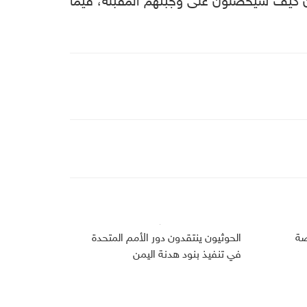
اية العاجلة، بمن فيهم 10 ملايين شخص لا يعرفون كيف سيحصلون على وجبتهم المقبلة، فيما
صة
الحوثيون ينتقدون دور الأمم المتحدة
في تنفيذ بنود هدنة اليمن