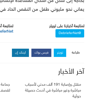
يعاني نحو مليوني طفل من النقص الحاد في ا
لمتابعة أخبارنا على تويتر
لمتابعة أ
ieferNet
@DebrieferNet
طباعة
تويتر
فيس بوك
لينكد إن
آخر الأخبار
مقتل وإصابة 191 ألف مدني لأسباب
جماعة 
مباشرة وغير مباشرة في أحدث حصيلة
لقصف ج
حوثية