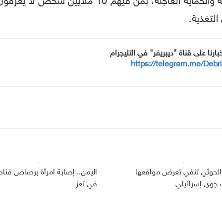
بحاجة إلى شكل من أشكال المساعدة الإنسانية والحم
لتغذية.
خبارنا على قناة "ديبريفر" في التليجرام
https://telegram.me/Debr
الحوثي تنفي تعرض مواقعها
اليمن.. إصابة امرأة برصاص قنا
وي إسرائيلي
في تعز