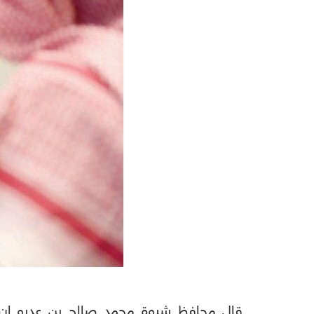
قال محافظ شبوة محمد صالح بن عديو إن "