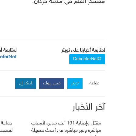
معسكر العلم في مدينة جردان.
لمتابعة أخبارنا على تويتر
لمتابعة أ
ieferNet
@DebrieferNet
طباعة
تويتر
فيس بوك
لينكد إن
آخر الأخبار
مقتل وإصابة 191 ألف مدني لأسباب
جماعة 
مباشرة وغير مباشرة في أحدث حصيلة
لقصف ج