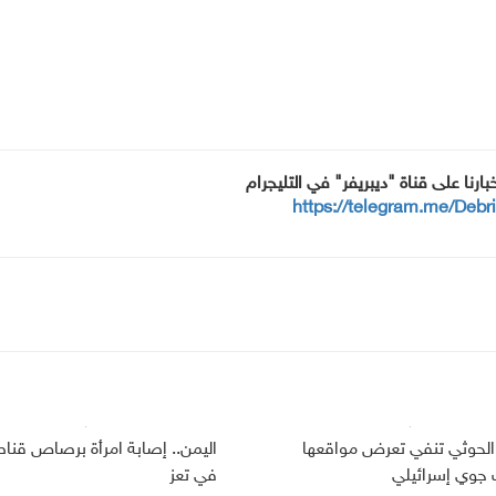
خبارنا على قناة "ديبريفر" في التليجرام
https://telegram.me/Debr
الحوثي تنفي تعرض مواقعها
اليمن.. إصابة امرأة برصاص قنا
وي إسرائيلي
في تعز