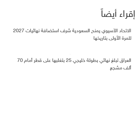
إقراء أيضاً
الاتحاد الآسيوي يمنح السعودية شرف استضافة نهائيات 2027
للمرة الأولى بتاريخها
العراق تبلغ نهائي بطولة خليجي 25 بتغلبها على قطر أمام 70
ألف مشجع
خليجي25 .. اليمن تودع المنافسات بخسارتها أمام عمان في لقاء
مثير
بعد 40 يوماً من التردد.. سر المكالمة التي دفعت رونالدو للقبول
بعرض النصر