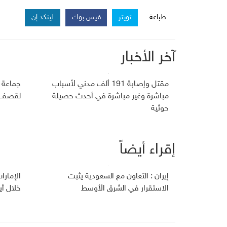
طباعة
تويتر
فيس بوك
لينكد إن
آخر الأخبار
مقتل وإصابة 191 ألف مدني لأسباب
جماعة 
مباشرة وغير مباشرة في أحدث حصيلة
لقصف ج
حوثية
إقراء أيضاً
إيران : التعاون مع السعودية يثبت
الإمارا
الاستقرار في الشرق الأوسط
خلال أي