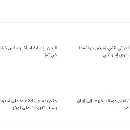
الحوثي تنفي تعرض مواقعها
اليمن.. إصابة امرأة برصاص قنا
وي إسرائيلي
في تعز
ت تعلن عودة سفيرها إلى إيران
حكم بالسجن 34 عاماً على سعو
ام
بسبب تغريدات على تويتر