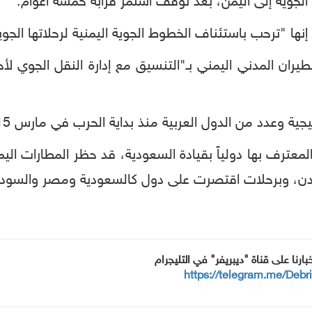
ا الجوية إلى اليمن، بعد توقف استمر قرابة خمسة أعوام.
 إنها "ترحب باستئناف الخطوط الجوية اليمنية لرحلاتها الجو
ران المدني اليمني بـ"التنسيق مع إدارة النقل الجوي لأخ
ية وعدد من الدول العربية منذ بداية الحرب في مارس 2015.
المعترف بها دولياً بقيادة السعودية، قد حظر المطارات ال
عدن، وبرحلات اقتصرت على دول كالسعودية ومصر والسودان
خبارنا على قناة "ديبريفر" في التليجرام
https://telegram.me/Debr