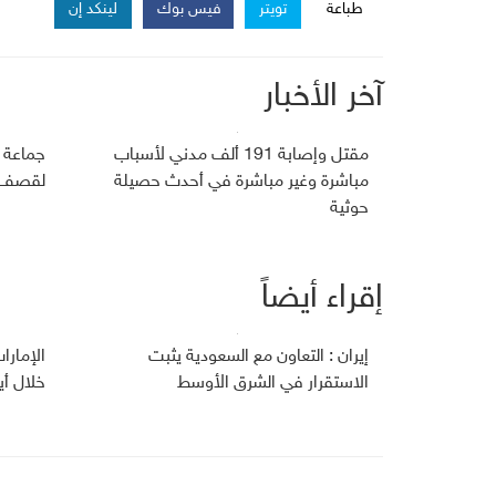
طباعة
تويتر
فيس بوك
لينكد إن
آخر الأخبار
مقتل وإصابة 191 ألف مدني لأسباب
جماعة 
مباشرة وغير مباشرة في أحدث حصيلة
لقصف ج
حوثية
إقراء أيضاً
إيران : التعاون مع السعودية يثبت
الإمارا
الاستقرار في الشرق الأوسط
خلال أي