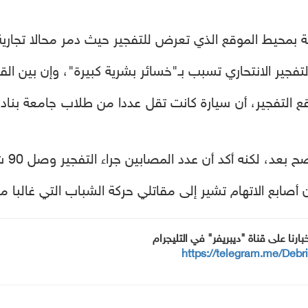
 بمحيط الموقع الذي تعرض للتفجير حيث دمر محالا تجارية
جير الانتحاري تسبب بـ"خسائر بشرية كبيرة"، وإن بين ال
تفجير، أن سيارة كانت تقل عددا من طلاب جامعة بنادر
 أكد أن عدد المصابين جراء التفجير وصل 90 شخصاً، بينهم طلاب.
ن أصابع الاتهام تشير إلى مقاتلي حركة الشباب التي غالبا م
خبارنا على قناة "ديبريفر" في التليجرام
https://telegram.me/Debr