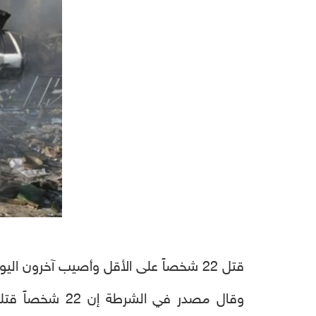
قتل 22 شخصاً على الأقل وأصيب آخرون اليوم السبت، في تفجير بسيارة مفخخة استهدف مركزا للجمارك وسط العاصمة الصومالية مقديشو.