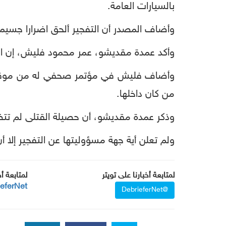
بالسيارات العامة.
وأضاف المصدر أن التفجير ألحق اضرارا جسيمة
وأكد عمدة مقديشو، عمر محمود فليش، إن التف
وأضاف فليش في مؤتمر صحفي له من موقع ال
من كان داخلها.
وذكر عمدة مقديشو، أن حصيلة القتلى لم تتضح بعد، لكنه
ولم تعلن أية جهة مسؤوليتها عن التفجير إلا أ
لمتابعة أخبارنا على تويتر
لمتابعة أ
ieferNet
@DebrieferNet