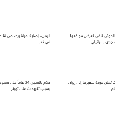
الحوثي تنفي تعرض مواقعها
اليمن.. إصابة امرأة برصاص قنا
وي إسرائيلي
في تعز
ت تعلن عودة سفيرها إلى إيران
حكم بالسجن 34 عاماً على سعو
ام
بسبب تغريدات على تويتر