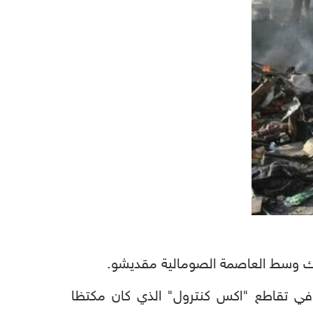
يارة المفخخة التي انفجرت في تقاطع "اكس كنترول" الذي كان مكتظا