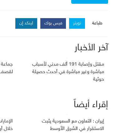
طباعة
تويتر
فيس بوك
لينكد إن
آخر الأخبار
مقتل وإصابة 191 ألف مدني لأسباب
جماعة 
مباشرة وغير مباشرة في أحدث حصيلة
لقصف ج
حوثية
إقراء أيضاً
إيران : التعاون مع السعودية يثبت
الإمارا
الاستقرار في الشرق الأوسط
خلال أي