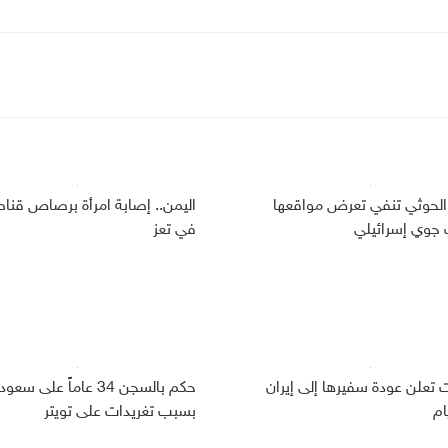
الحوثي تنفي تعرض مواقعها
اليمن.. إصابة امرأة برصاص قنا
وي إسرائيلي
في تعز
ت تعلن عودة سفيرها إلى إيران
حكم بالسجن 34 عاماً على سعو
ام
بسبب تغريدات على تويتر