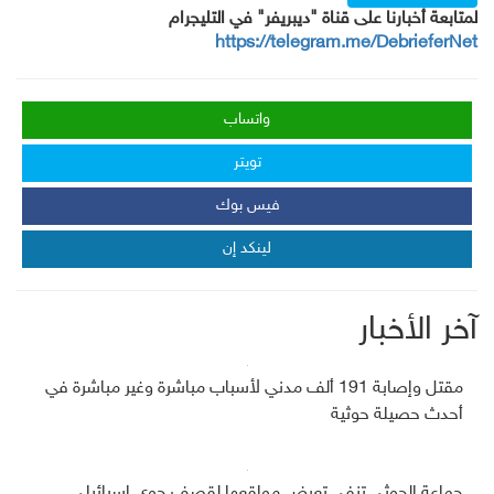
لمتابعة أخبارنا على قناة "ديبريفر" في التليجرام
https://telegram.me/DebrieferNet
واتساب
تويتر
فيس بوك
لينكد إن
آخر الأخبار
مقتل وإصابة 191 ألف مدني لأسباب مباشرة وغير مباشرة في
أحدث حصيلة حوثية
جماعة الحوثي تنفي تعرض مواقعها لقصف جوي إسرائيلي