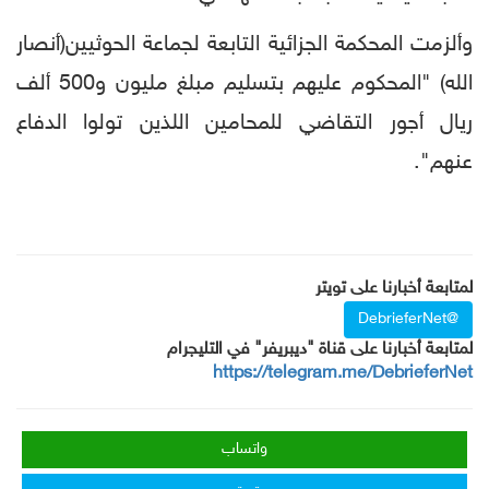
وألزمت المحكمة الجزائية التابعة لجماعة الحوثيين(أنصار
الله) "المحكوم عليهم بتسليم مبلغ مليون و500 ألف
ريال أجور التقاضي للمحامين اللذين تولوا الدفاع
عنهم".
لمتابعة أخبارنا على تويتر
@DebrieferNet
لمتابعة أخبارنا على قناة "ديبريفر" في التليجرام
https://telegram.me/DebrieferNet
واتساب