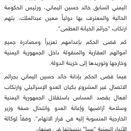
اليمني السابق خالد حسين اليماني، ورئيس الحكومة
الحالية والمعترف بها دولياً معين عبدالملك، بتهم
ارتكاب "جرائم الخيانة العظمى".
كم قضى الحكم بإعدامهم تعزيراً ومصادرة جميع
أموالهم العقارية والمنقولة داخل الجمهورية اليمنية
وخارجها وتوريدها إلى خزينة الدولة.
فيما قضى الحكم بإدانة خالد حسين اليماني بجرائم
الاتصال غير المشروع بكيان العدو الإسرائيلي وارتكاب
أفعال بقصد المساس باستقلال الجمهورية اليمنية
وسلامة أراضيها وإعانة العدو وانتحال صفة وزير
الخارجية المنسوبة إليه في قرار الاتهام". وفقاً لوكالة
الأنباء اليمنية "سبأ" بنسختها في صنعاء.