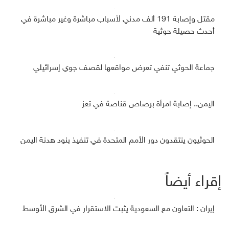
مقتل وإصابة 191 ألف مدني لأسباب مباشرة وغير مباشرة في
أحدث حصيلة حوثية
جماعة الحوثي تنفي تعرض مواقعها لقصف جوي إسرائيلي
اليمن.. إصابة امرأة برصاص قناصة في تعز
الحوثيون ينتقدون دور الأمم المتحدة في تنفيذ بنود هدنة اليمن
إقراء أيضاً
إيران : التعاون مع السعودية يثبت الاستقرار في الشرق الأوسط