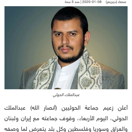
صنعاء (ديبريفر)
2020-01-08 | منذ 3 سنة
عبدالملك الحوثي
أعلن زعيم جماعة الحوثيين (أنصار الله) عبدالملك
الحوثي، اليوم الأربعاء، وقوف جماعته مع إيران ولبنان
والعراق وسوريا وفلسطين وكل بلد يتعرض لما وصفه