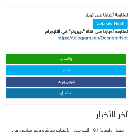
لمتابعة أخبارنا على تويتر
@DebrieferNet
لمتابعة أخبارنا على قناة "ديبريفر" في التليجرام
https://telegram.me/DebrieferNet
واتساب
تويتر
فيس بوك
لينكد إن
آخر الأخبار
مقتل وإصابة 191 ألف مدني لأسباب مباشرة وغير مباشرة في