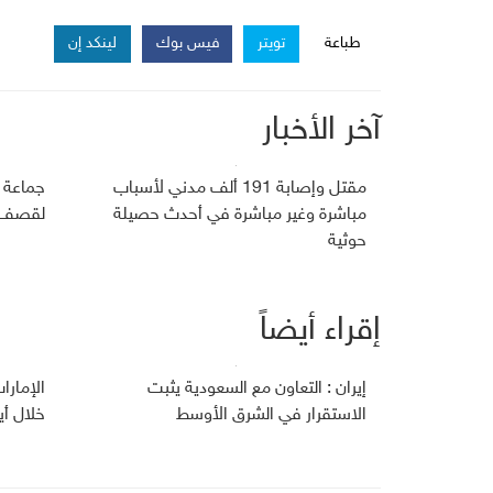
طباعة
تويتر
فيس بوك
لينكد إن
آخر الأخبار
مقتل وإصابة 191 ألف مدني لأسباب
جماعة 
مباشرة وغير مباشرة في أحدث حصيلة
لقصف ج
حوثية
إقراء أيضاً
إيران : التعاون مع السعودية يثبت
الإمارا
الاستقرار في الشرق الأوسط
خلال أي