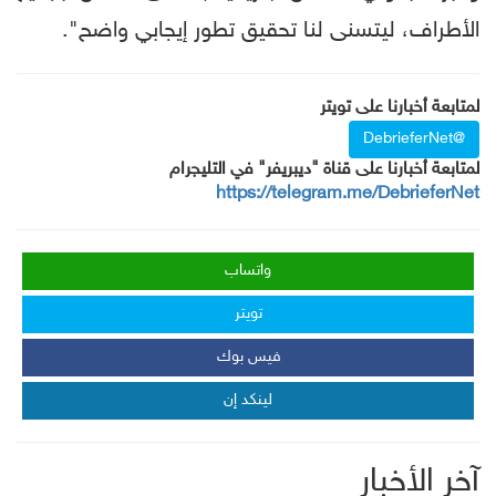
الأطراف، ليتسنى لنا تحقيق تطور إيجابي واضح".
لمتابعة أخبارنا على تويتر
@DebrieferNet
لمتابعة أخبارنا على قناة "ديبريفر" في التليجرام
https://telegram.me/DebrieferNet
واتساب
تويتر
فيس بوك
لينكد إن
آخر الأخبار