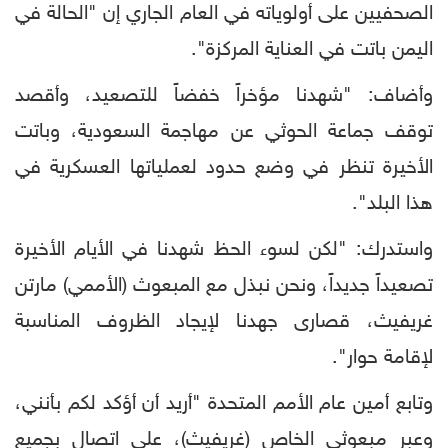
الصحفيين على أولوياته في العام الجاري إن "الحالة في
اليمن باتت في العناية المركزة".
وأضاف: "شهدنا مؤخراً خفضاً للتصعيد، وأقصد
توقف جماعة الحوثي عن مهاجمة السعودية، وباتت
الأخيرة تنظر في وضع حدود لعملياتها العسكرية في
هذا البلد".
واستدرك: "لكن لسوء الحظ شهدنا في الأيام الأخيرة
تصعيداً جديداً، ونحن نبذل مع المبعوث (الأممي) مارتن
غريفيث، قصارى جهدنا لإيجاد الظروف المناسبة
لإقامة حوار".
وتابع أمين عام الأمم المتحدة "أريد أن أؤكد لكم بأنني،
وعبر مبعوثي الخاص (غريفيث)، على اتصال بجميع