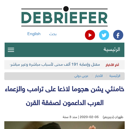
بحث
English
الرئيسية
oggle
gation
مقتل وإصابة 191 ألف مدني لأسباب مباشرة وغير مباشرة في أحدث حصيلة حوثية
آخر الأخبار
الرئيسية
الأخبار
عربي دولي
خامنئي يشن هجوما لاذعا على ترامب والزعماء
العرب الداعمون لصفقة القرن
طهران (ديبريفر)
2020-02-05 | منذ 3 سنة