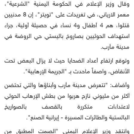
وقال وزير الإعلام في الحكومة اليمنية "الشرعية"،
معمر الارياني، في تغريدات على "تويتر"، إن 8 مدنيين
قتلوا، هم 4 أطفال و4 نساء في حصيلة أولية، جراء
استهداف الحوثيين بصاروخ باليستي حي الروضة في
مدينة مأرب.
وتوقع ارتفاع أعداد الضحايا حيث لا يزال البعض تحت
الأنقاض، واصفاً ماحدث بـ "الجريمة الإرهابية".
وأضاف: "‏تتعرض مدينة مأرب وأبناؤها والتي تحتضن
أكثر من مليوني نازح هربوا من بطش الإرهاب الحوثي
لاعتداءات متكررة بالقصف بالصواريخ
البالستية والطائرات المسيرة - إيرانية الصنع".
وانتقد وزير الإعلام اليمني "الصمت المطبق من