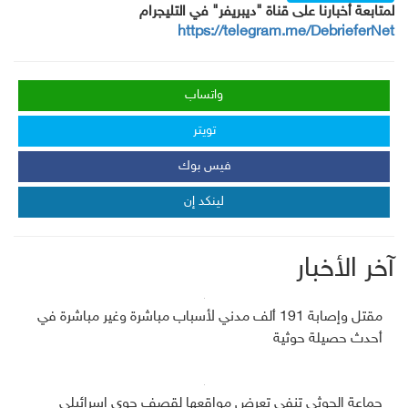
لمتابعة أخبارنا على قناة "ديبريفر" في التليجرام
https://telegram.me/DebrieferNet
واتساب
تويتر
فيس بوك
لينكد إن
آخر الأخبار
مقتل وإصابة 191 ألف مدني لأسباب مباشرة وغير مباشرة في
أحدث حصيلة حوثية
جماعة الحوثي تنفي تعرض مواقعها لقصف جوي إسرائيلي