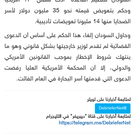
السودان لتنظيم القاعدة ”أدت لمقتل“ 17 أمريكيا
وحكم بتعويض قيمته نحو 35 مليون دولار لأسر
الضحايا منها 14 مليونا تعويضات تأديبية.
وحاول السودان إلغاء هذا الحكم على أساس أن الدعوى
القضائية لم تقدم لوزير خارجيتها بشكل قانوني وهو ما
ينتهك شروط الإخطار بموجب القانونين الأمريكي
والدولي، إلا أن المحكمة الأمريكية العليا رفضت
الدعوى التي قدمتها أسر البحارة في العام الفائت.
لمتابعة أخبارنا على تويتر
@DebrieferNet
لمتابعة أخبارنا على قناة "ديبريفر" في التليجرام
https://telegram.me/DebrieferNet