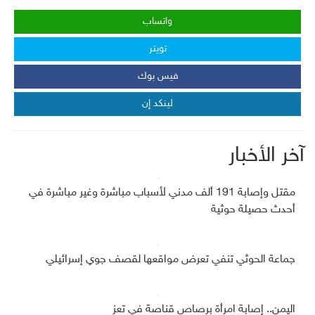
واتساب
تويتر
فيس بوك
لينكد إن
آخر الأخبار
مقتل وإصابة 191 ألف مدني لأسباب مباشرة وغير مباشرة في
أحدث حصيلة حوثية
جماعة الحوثي تنفي تعرض مواقعها لقصف جوي إسرائيلي
اليمن.. إصابة امرأة برصاص قناصة في تعز