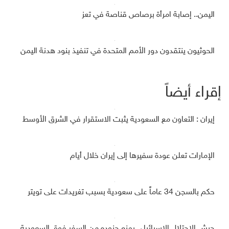
اليمن.. إصابة امرأة برصاص قناصة في تعز
الحوثيون ينتقدون دور الأمم المتحدة في تنفيذ بنود هدنة اليمن
إقراء أيضاً
إيران : التعاون مع السعودية يثبت الاستقرار في الشرق الأوسط
الإمارات تعلن عودة سفيرها إلى إيران خلال أيام
حكم بالسجن 34 عاماً على سعودية بسبب تغريدات على تويتر
جيش الاحتلال الإسرائيلي يمنع جنوده من السفر فوق السعودية