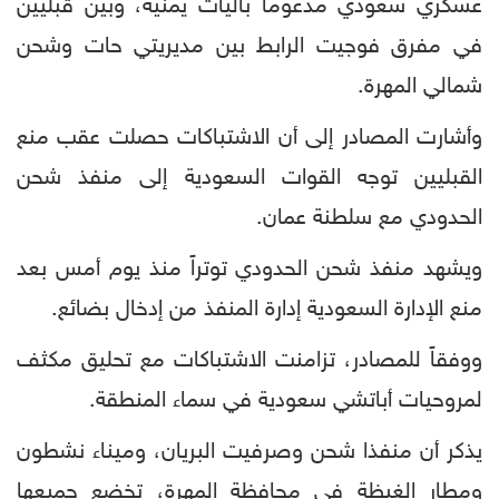
عسكري سعودي مدعوماً بآليات يمنية، وبين قبليين
في مفرق فوجيت الرابط بين مديريتي حات وشحن
شمالي المهرة.
وأشارت المصادر إلى أن الاشتباكات حصلت عقب منع
القبليين توجه القوات السعودية إلى منفذ شحن
الحدودي مع سلطنة عمان.
ويشهد منفذ شحن الحدودي توتراً منذ يوم أمس بعد
منع الإدارة السعودية إدارة المنفذ من إدخال بضائع.
ووفقاً للمصادر، تزامنت الاشتباكات مع تحليق مكثف
لمروحيات أباتشي سعودية في سماء المنطقة.
يذكر أن منفذا شحن وصرفيت البريان، وميناء نشطون
ومطار الغيظة في محافظة المهرة، تخضع جميعها