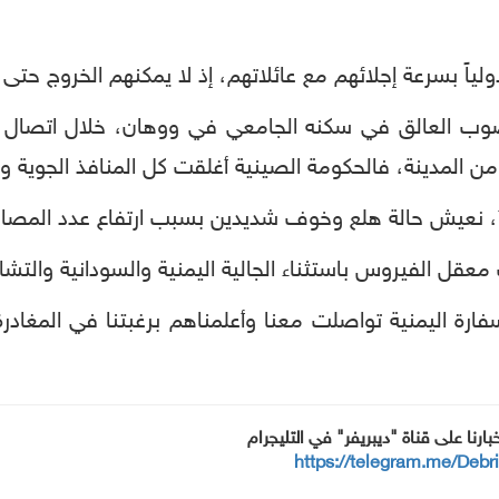
لياً بسرعة إجلائهم مع عائلاتهم، إذ لا يمكنهم الخروج حتى
 العالق في سكنه الجامعي في ووهان، خلال اتصال هاتفي
من المدينة، فالحكومة الصينية أغلقت كل المنافذ الجوية والب
 نعيش حالة هلع وخوف شديدين بسبب ارتفاع عدد المصابي
 معقل الفيروس باستثناء الجالية اليمنية والسودانية والتشاد
ارة اليمنية تواصلت معنا وأعلمناهم برغبتنا في المغادرة 
خبارنا على قناة "ديبريفر" في التليجرام
https://telegram.me/Debr